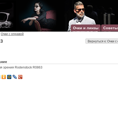
Очки и линзы
Советы
Очки с оправой
63
Вернуться к: Очки с
ание
ля зрения Rodenstock R0863