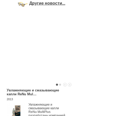
Другие новости...
Увлажняющие и смазывающие
Систейн
капли ReNu Mul…
2013
2013
Благодаря уни
формуле СИС
Увлажняющие и
сразу после
смазывающие капли
закапывания б
ReNu MultiPlus
снимает покра
разработаны компанией