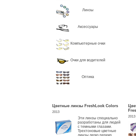
Линзы
Аксессуары
Компьютерные очки
Очки для водителей
Оптика
Цветные линзы FreshLook Colors
Цве
Fre
2013
2013
Эти линзы специально
разработаны для людей
с темными глазами.
Трехтоновые цветные
линзы легко перекр...