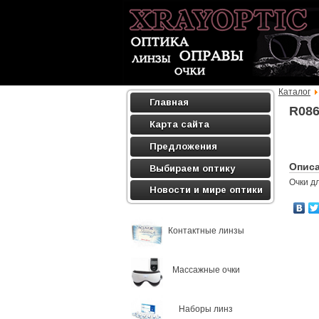
Каталог
Главная
R08
Карта сайта
Предложения
Опис
Выбираем оптику
Очки д
Новости и мире оптики
Контактные линзы
Массажные очки
Наборы линз