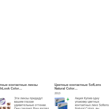
тные контактные линзы
Цветные контактные SofLens
shLook Color…
Natural Color…
2013
Эти линзы придадут
Акция Купив одну
вашим глазам
упаковку цветных
удивительные оттенки.
контактных линз Soflens
Они сделают Ваш взгляд
Natural Colors, вы