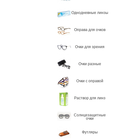
Однодневные линзы
Оправа для очков
Очки для зрения
Очки разные
Очки с оправой
Раствор для линз
Солнцезащитные
очки
Футляры