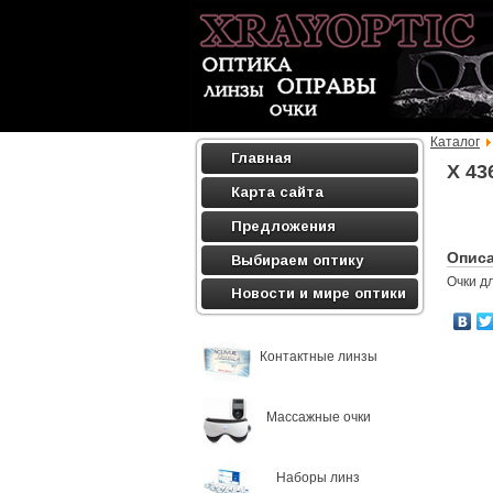
Каталог
Главная
X 43
Карта сайта
Предложения
Опис
Выбираем оптику
Очки д
Новости и мире оптики
Контактные линзы
Массажные очки
Наборы линз