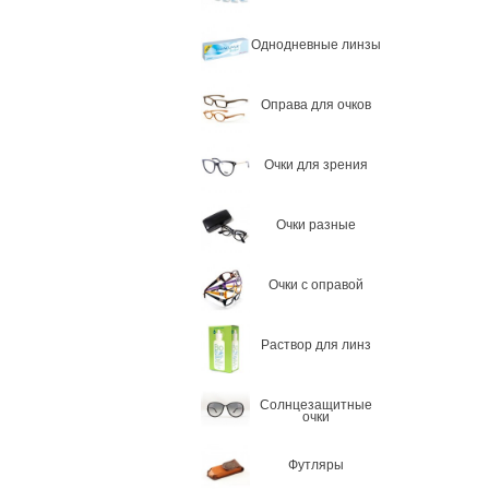
Однодневные линзы
Оправа для очков
Очки для зрения
Очки разные
Очки с оправой
Раствор для линз
Солнцезащитные
очки
Футляры