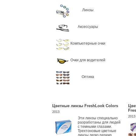
Линзы
Аксессуары
Компьютерные очки
Очки для водителей
Оптика
Цветные линзы FreshLook Colors
Цве
Fre
2013
2013
Эти линзы специально
разработаны для людей
с темными глазами.
Трехтоновые цветные
линзы легко перекр...