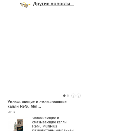
Другие новости...
Увлажняющие и смазывающие
Систейн
капли ReNu Mul…
2013
2013
Благодаря уни
формуле СИС
Увлажняющие и
сразу после
смазывающие капли
закапывания б
ReNu MultiPlus
снимает покра
разработаны компанией