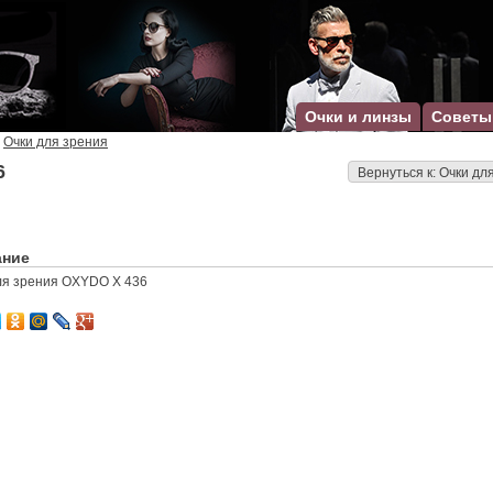
Очки и линзы
Советы
Очки для зрения
6
Вернуться к: Очки дл
ание
ля зрения OXYDO X 436