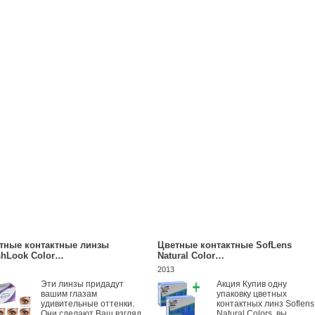
тные контактные линзы
Цветные контактные SofLens
shLook Color…
Natural Color…
2013
Эти линзы придадут
Акция Купив одну
вашим глазам
упаковку цветных
удивительные оттенки.
контактных линз Soflens
Они сделают Ваш взгляд
Natural Colors, вы