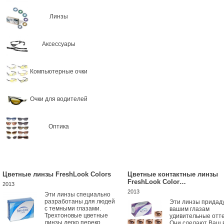
Линзы
Аксессуары
Компьютерные очки
Очки для водителей
Оптика
Цветные линзы FreshLook Colors
Цветные контактные линзы
FreshLook Color…
2013
2013
Эти линзы специально
разработаны для людей
Эти линзы придад
с темными глазами.
вашим глазам
Трехтоновые цветные
удивительные отте
линзы легко перекр...
Они сделают Ваш 