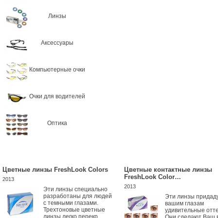
Линзы
Аксессуары
Компьютерные очки
Очки для водителей
Оптика
Цветные линзы FreshLook Colors
Цветные контактные линзы
FreshLook Color…
2013
2013
Эти линзы специально
разработаны для людей
Эти линзы придад
с темными глазами.
вашим глазам
Трехтоновые цветные
удивительные отте
линзы легко перекр...
Они сделают Ваш 