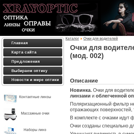
Каталог
Очки для водителей
Главная
Очки для водител
Карта сайта
(мод. 002)
Предложения
Выбираем оптику
Описание
Новости и мире оптики
Новинка.
Очки для водител
линзами
и
облегченной о
Контактные линзы
Поляризационный фильтр не 
отражающих поверхностей, та
Массажные очки
В комплекте с очками идут ф
Очки созданы специально дл
Наборы линз
Улучшают видимость в сумерк