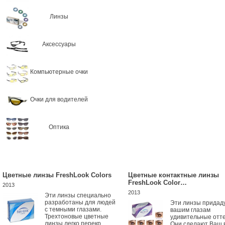
Линзы
Аксессуары
Компьютерные очки
Очки для водителей
Оптика
Цветные линзы FreshLook Colors
Цветные контактные линзы
FreshLook Color…
2013
2013
Эти линзы специально
разработаны для людей
Эти линзы придад
с темными глазами.
вашим глазам
Трехтоновые цветные
удивительные отте
линзы легко перекр...
Они сделают Ваш 