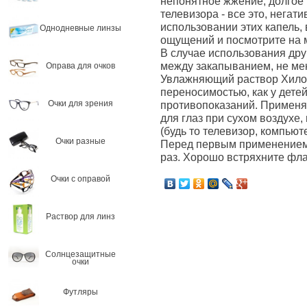
непонятное жжение, долгое
телевизора - все это, негат
использовании этих капель,
Однодневные линзы
ощущений и посмотрите на м
В случае использования дру
между закапыванием, не мен
Оправа для очков
Увлажняющий раствор Хилоз
переносимостью, как у детей
противопоказаний. Применя
Очки для зрения
для глаз при сухом воздухе,
(будь то телевизор, компьюте
Очки разные
Перед первым применением,
раз. Хорошо встряхните фла
Очки с оправой
Раствор для линз
Солнцезащитные
очки
Футляры