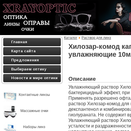
Каталог
Раствор для линз
Главная
Хилозар-комод ка
Карта сайта
увлажняющие 10м
Предложения
Выбираем оптику
Описание
Новости и мире оптики
Увлажняющий раствор Хилоз
бактерицидный эффект, при 
Контактные линзы
Применять разрешено офта
раствор Хилозар-комод для 
декспантенол и комбиниров
Массажные очки
гиолураната. Не содержит в
Увлажняющий раствор Хилоз
усталости и раздраженности
Наборы линз