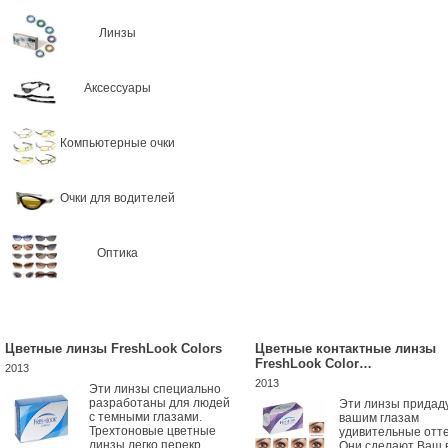
Линзы
Аксессуары
Компьютерные очки
Очки для водителей
Оптика
Цветные линзы FreshLook Colors
Цветные контактные линзы
FreshLook Color…
2013
2013
Эти линзы специально
разработаны для людей
Эти линзы придад
с темными глазами.
вашим глазам
Трехтоновые цветные
удивительные отте
линзы легко перекр...
Они сделают Ваш 