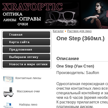
Каталог
Раствор для линз
Главная
One Step (360мл.)
Карта сайта
Предложения
Выбираем оптику
Описание
Новости и мире оптики
One Step (Уан Степ)
Производитель: Sauflon
Контактные линзы
Одноэтапная пероксидная с
очистки контактных линз вс
Массажные очки
специальный контейнер и з
чем на 6 часов (время необ
К раствору прилагается спе
Наборы линз
платиновым диском.