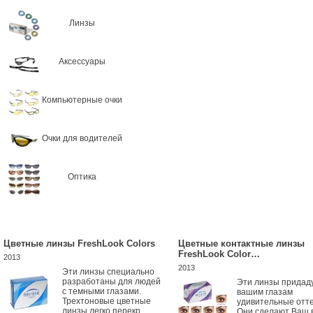
Линзы
Аксессуары
Компьютерные очки
Очки для водителей
Оптика
Цветные линзы FreshLook Colors
Цветные контактные линзы
FreshLook Color…
2013
2013
Эти линзы специально
разработаны для людей
Эти линзы придад
с темными глазами.
вашим глазам
Трехтоновые цветные
удивительные отте
линзы легко перекр...
Они сделают Ваш 