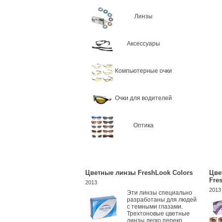
Линзы
Аксессуары
Компьютерные очки
Очки для водителей
Оптика
Цветные линзы FreshLook Colors
Цве
Fre
2013
2013
Эти линзы специально
разработаны для людей
с темными глазами.
Трехтоновые цветные
линзы легко перекр...