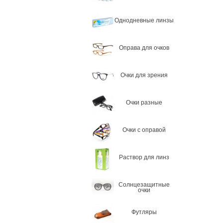
Однодневные линзы
Оправа для очков
Очки для зрения
Очки разные
Очки с оправой
Раствор для линз
Солнцезащитные
очки
Футляры