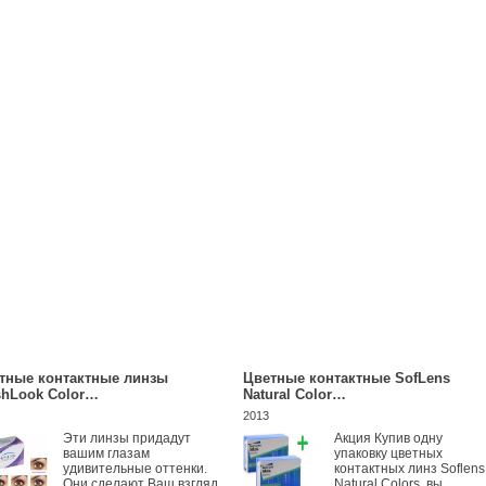
тные контактные линзы
Цветные контактные SofLens
shLook Color…
Natural Color…
2013
Эти линзы придадут
Акция Купив одну
вашим глазам
упаковку цветных
удивительные оттенки.
контактных линз Soflens
Они сделают Ваш взгляд
Natural Colors, вы