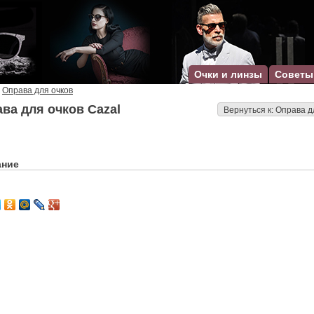
Очки и линзы
Советы
Оправа для очков
ва для очков Cazal
Вернуться к: Оправа д
ание