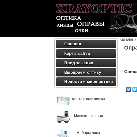
Каталог
Главная
Опра
Карта сайта
Предложения
Опис
Выбираем оптику
Новости и мире оптики
Контактные линзы
Массажные очки
Наборы линз