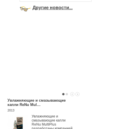
Другие новости...
Увлажняющие и смазывающие
Систейн
капли ReNu Mul…
2013
2013
Благодаря уни
формуле СИС
Увлажняющие и
сразу после
смазывающие капли
закапывания б
ReNu MultiPlus
снимает покра
разработаны компанией