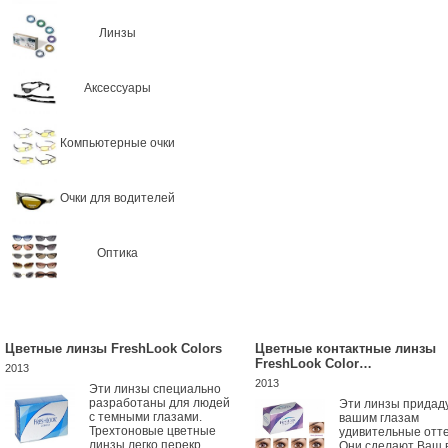
Линзы
Аксессуары
Компьютерные очки
Очки для водителей
Оптика
Цветные линзы FreshLook Colors
Цветные контактные линзы
FreshLook Color…
2013
2013
Эти линзы специально
разработаны для людей
Эти линзы придад
с темными глазами.
вашим глазам
Трехтоновые цветные
удивительные отте
линзы легко перекр...
Они сделают Ваш 