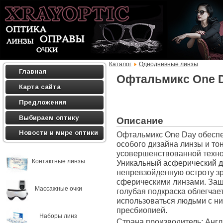
Каталог
Однодневные линзы
Главная
Офтальмикс One 
Карта сайта
Предложения
Выбираем оптику
Описание
Новости и мире оптики
Офтальмикс One Day обеспе
особого дизайна линзы и тон
усовершенствованной техно
Контактные линзы
Уникальный асферический д
непревзойденную остроту з
сферическими линзами. Защ
Массажные очки
голубая подкраска облегчае
использоваться людьми с н
пресбиопией.
Наборы линз
Страна производитель: Анг