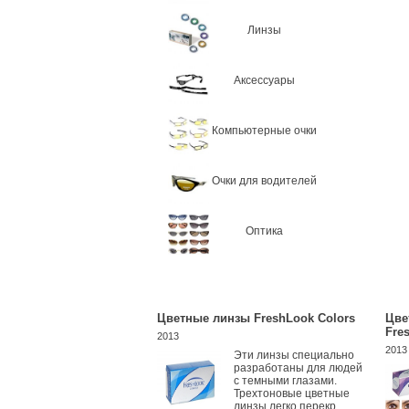
Линзы
Аксессуары
Компьютерные очки
Очки для водителей
Оптика
Цветные линзы FreshLook Colors
Цве
Fre
2013
2013
Эти линзы специально
разработаны для людей
с темными глазами.
Трехтоновые цветные
линзы легко перекр...