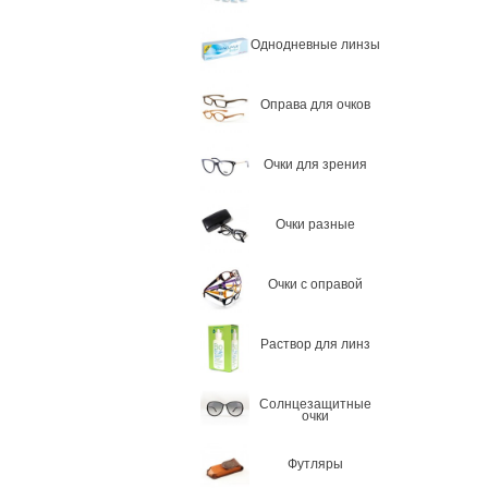
Однодневные линзы
Оправа для очков
Очки для зрения
Очки разные
Очки с оправой
Раствор для линз
Солнцезащитные
очки
Футляры