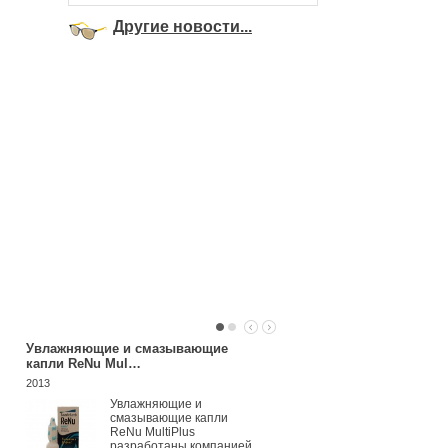
Другие новости...
Увлажняющие и смазывающие
Систейн
капли ReNu Mul…
2013
2013
Благодаря уни
формуле СИС
Увлажняющие и
сразу после
смазывающие капли
закапывания б
ReNu MultiPlus
снимает покра
разработаны компанией