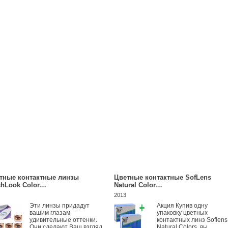
тные контактные линзы
Цветные контактные SofLens
shLook Color…
Natural Color…
2013
Эти линзы придадут
Акция Купив одну
вашим глазам
упаковку цветных
удивительные оттенки.
контактных линз Soflens
Они сделают Ваш взгляд
Natural Colors, вы