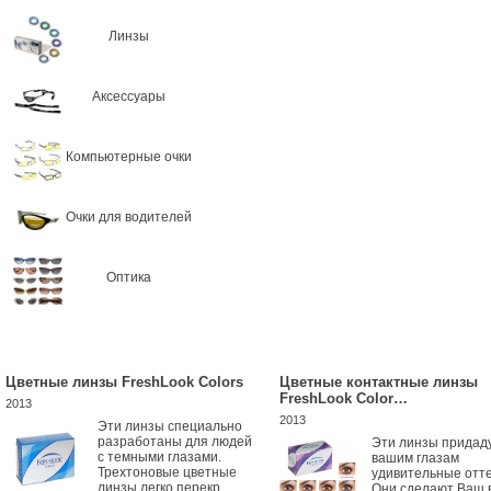
Линзы
Аксессуары
Компьютерные очки
Очки для водителей
Оптика
Цветные линзы FreshLook Colors
Цветные контактные линзы
FreshLook Color…
2013
2013
Эти линзы специально
разработаны для людей
Эти линзы придад
с темными глазами.
вашим глазам
Трехтоновые цветные
удивительные отте
линзы легко перекр...
Они сделают Ваш 