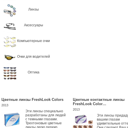
Линзы
Аксессуары
Компьютерные очки
Очки для водителей
Оптика
Цветные линзы FreshLook Colors
Цветные контактные линзы
FreshLook Color…
2013
2013
Эти линзы специально
разработаны для людей
Эти линзы придад
с темными глазами.
вашим глазам
Трехтоновые цветные
удивительные отте
линзы легко перекр...
Они сделают Ваш 