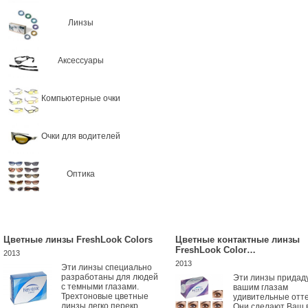
Линзы
Аксессуары
Компьютерные очки
Очки для водителей
Оптика
Цветные линзы FreshLook Colors
Цветные контактные линзы
FreshLook Color…
2013
2013
Эти линзы специально
разработаны для людей
Эти линзы придад
с темными глазами.
вашим глазам
Трехтоновые цветные
удивительные отте
линзы легко перекр...
Они сделают Ваш 