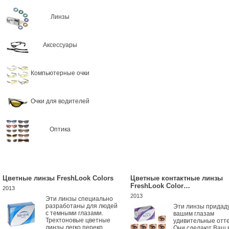
Линзы
Аксессуары
Компьютерные очки
Очки для водителей
Оптика
Цветные линзы FreshLook Colors
Цветные контактные линзы
FreshLook Color…
2013
2013
Эти линзы специально
разработаны для людей
Эти линзы придад
с темными глазами.
вашим глазам
Трехтоновые цветные
удивительные отте
линзы легко перекр...
Они сделают Ваш 