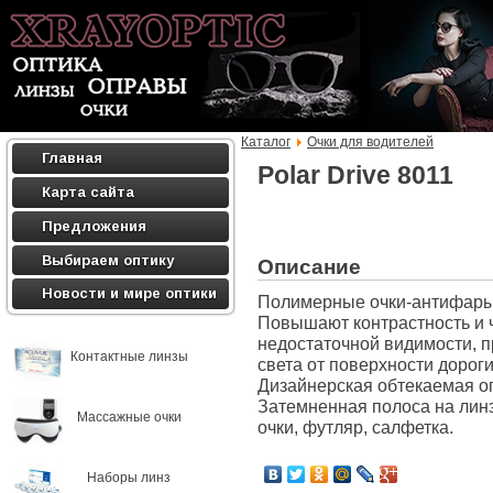
Каталог
Очки для водителей
Главная
Polar Drive 8011
Карта сайта
Предложения
Выбираем оптику
Описание
Новости и мире оптики
Полимерные очки-антифары
Повышают контрастность и 
недостаточной видимости, 
Контактные линзы
света от поверхности дороги
Дизайнерская обтекаемая о
Затемненная полоса на линз
Массажные очки
очки, футляр, салфетка.
Наборы линз