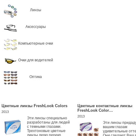
Линзы
Аксессуары
Компьютерные очки
Очки для водителей
Оптика
Цветные линзы FreshLook Colors
Цветные контактные линзы
FreshLook Color…
2013
2013
Эти линзы специально
разработаны для людей
Эти линзы придад
с темными глазами.
вашим глазам
Трехтоновые цветные
удивительные отте
линзы легко перекр...
Они сделают Ваш 