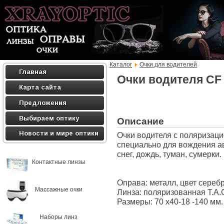
Каталог
Очки для водителей
Главная
Очки водителя CF
Карта сайта
Предложения
Выбираем оптику
Описание
Новости и мире оптики
Очки водителя с поляризац
специально для вождения а
снег, дождь, туман, сумерки.
Контактные линзы
Оправа: металл, цвет серебр
Массажные очки
Линза: поляризованная T.A.C
Размеры: 70 х40-18 -140 мм.
Наборы линз