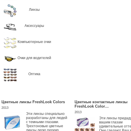
Линзы
Аксессуары
Компьютерные очки
Очки для водителей
Оптика
Цветные линзы FreshLook Colors
Цветные контактные линзы
FreshLook Color…
2013
2013
Эти линзы специально
разработаны для людей
Эти линзы придад
с темными глазами.
вашим глазам
Трехтоновые цветные
удивительные отте
линзы легко перекр...
Они сделают Ваш 