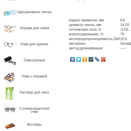
Однодневные линзы
радиус кривизны, мм
8,6
диаметр линзы, мм
14,20
Оправа для очков
оптическая сила, D
-0,50 .
влагосодержание, %
70
кислородопроницаемость,Dk/t
20,6
материал
Хилаф
Очки для зрения
метод дезинфекции
-----
Очки разные
Очки с оправой
Раствор для линз
Солнцезащитные
очки
Футляры