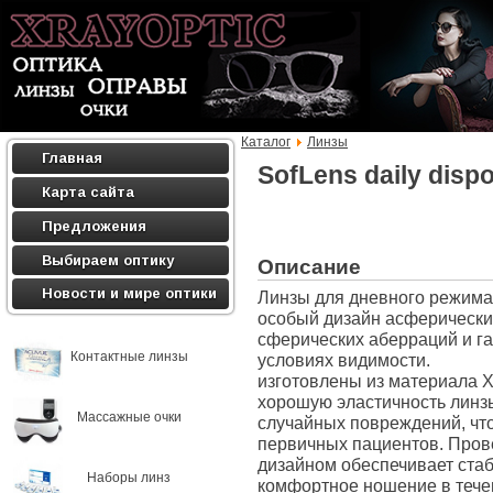
Каталог
Линзы
Главная
SofLens daily disp
Карта сайта
Предложения
Выбираем оптику
Описание
Новости и мире оптики
Линзы для дневного режим
особый дизайн асферически
сферических аберраций и г
Контактные линзы
условиях видимости.
изготовлены из материала 
хорошую эластичность линзы
Массажные очки
случайных повреждений, чт
первичных пациентов. Пров
дизайном обеспечивает стаб
Наборы линз
комфортное ношение в течен