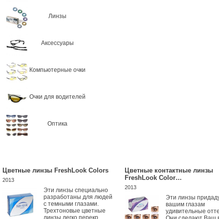
Линзы
Аксессуары
Компьютерные очки
Очки для водителей
Оптика
Цветные линзы FreshLook Colors
Цветные контактные линзы
FreshLook Color…
2013
2013
Эти линзы специально
разработаны для людей
Эти линзы придад
с темными глазами.
вашим глазам
Трехтоновые цветные
удивительные отте
линзы легко перекр...
Они сделают Ваш 