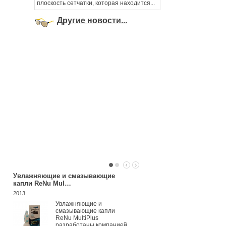
плоскость сетчатки, которая находится...
Другие новости...
Увлажняющие и смазывающие
Систейн
капли ReNu Mul…
2013
2013
Благодаря уни
формуле СИС
Увлажняющие и
сразу после
смазывающие капли
закапывания б
ReNu MultiPlus
снимает покра
разработаны компанией