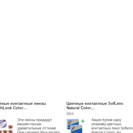
тные контактные линзы
Цветные контактные SofLens
shLook Color…
Natural Color…
2013
Эти линзы придадут
Акция Купив одну
вашим глазам
упаковку цветных
удивительные оттенки.
контактных линз Soflens
Они сделают Ваш взгляд
Natural Colors, вы