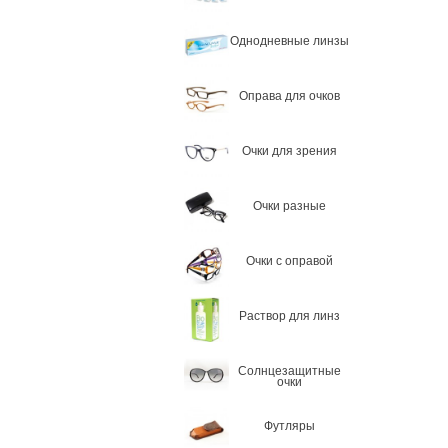
Однодневные линзы
Оправа для очков
Очки для зрения
Очки разные
Очки с оправой
Раствор для линз
Солнцезащитные
очки
Футляры