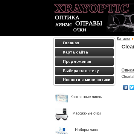
Каталог
Главная
Clea
Карта сайта
Предложения
Опис
Выбираем оптику
Clearla
Новости и мире оптики
Контактные линзы
Массажные очки
Наборы линз