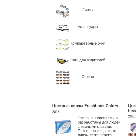
Линзы
Аксессуары
Компьютерные очки
Очки для водителей
Оптика
Цветные линзы FreshLook Colors
Цве
Fre
2013
2013
Эти линзы специально
разработаны для людей
с темными глазами.
Трехтоновые цветные
линзы легко перекр...